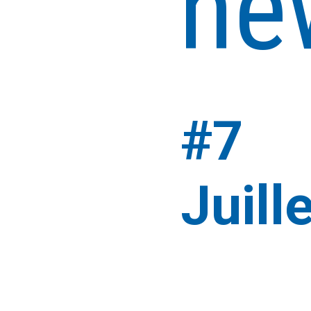
ne
#7
Juill