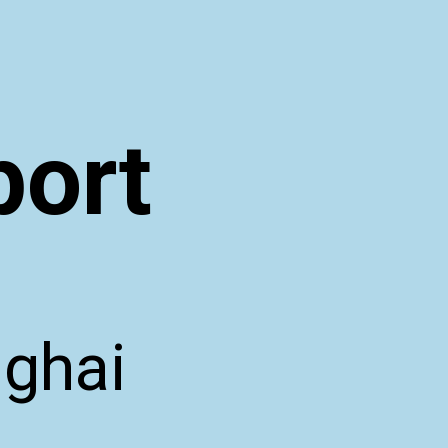
port
nghai