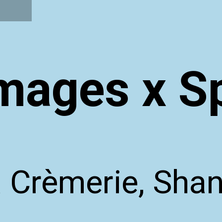
mages x S
 Crèmerie, Sha