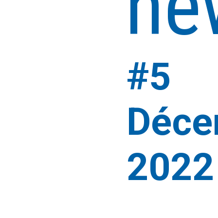
ne
#5
Déce
2022