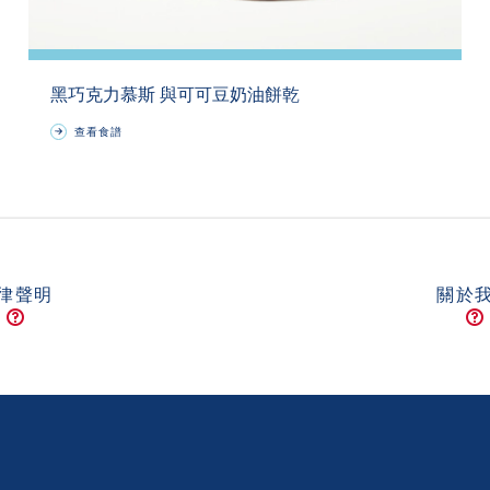
黑巧克力慕斯 與可可豆奶油餅乾
查看食譜
律聲明
關於