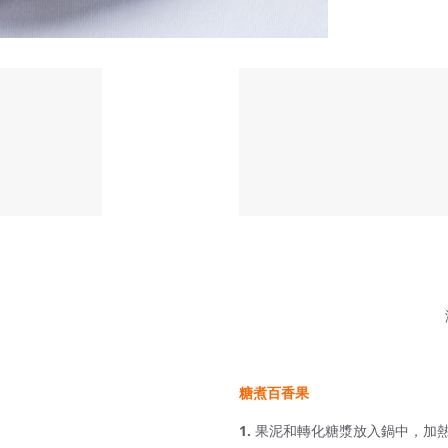
糖煮百香果
果泥和轉化糖漿放入鍋中，加