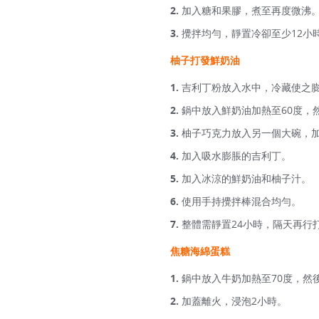
加入糖和果膠，煮至再度微沸
攪拌均勻，靜置冷卻至少12小
柚子打發鮮奶油
吉利丁粉放入水中，冷藏使之
鍋中放入鮮奶油加熱至60度，
柚子巧克力放入另一個大碗，
加入吸水膨脹的吉利丁。
加入冰涼的鮮奶油和柚子汁。
使用手持攪拌棒混合均勻。
整體需靜置24小時，隔天再行
焦糖海綿蛋糕
鍋中放入牛奶加熱至70度，然
加蓋離火，浸泡2小時。