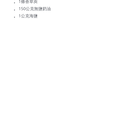
1條香草莢
150公克無鹽奶油
1公克海鹽