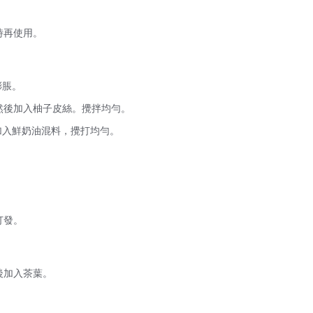
。
時再使用。
膨脹。
然後加入柚子皮絲。攪拌均勻。
加入鮮奶油混料，攪打均勻。
打發。
後加入茶葉。