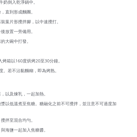
牛奶倒入乾淨鍋中。
粉，直到形成麵團。
器裝葉片形攪拌腳，以中速攪打。
合後放置一旁備用。
涼的大碗中打發。
。
入烤箱以160度烘烤20至30分鐘。
度。若不沾黏麵糊，即為烤熟。
莢，以及煉乳，一起加熱。
糖漿以低溫煮至焦糖。糖融化之前不可攪拌，並注意不可過度加
，攪拌至混合均勻。
，與海鹽一起加入焦糖醬。