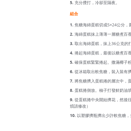
充分攪打，冷卻至隔夜。
組合
焦糖海綿蛋糕切成5×24公分，
海綿蛋糕抹上薄薄一層糖煮百香
取出海綿蛋糕，抹上36公克的
捲起海綿蛋糕，最後以糖煮百
確保蛋糕緊緊捲起。撒滿椰子
從冰箱取出軟焦糖，裝入裝有
將焦糖擠入蛋糕捲的層次中，蛋
蛋糕捲側放。柚子打發鮮奶油填
從蛋糕捲中央開始擠花，然後
煩請修改）
以塑膠擠瓶擠出少許軟焦糖，