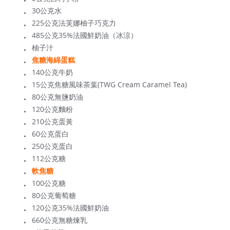
30公克水
225公克法芙娜柚子巧克力
485公克35%法國鮮奶油（冰涼）
柚子汁
焦糖海綿蛋糕
140公克牛奶
15公克焦糖風味茶葉(TWG Cream Caramel Tea)
80公克無鹽奶油
120公克麵粉
210公克蛋黃
60公克蛋白
250公克蛋白
112公克糖
軟焦糖
100公克糖
80公克葡萄糖
120公克35%法國鮮奶油
660公克無糖煉乳