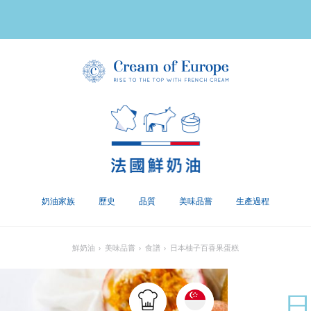
奶油家族
歷史
品質
美味品嘗
生產過程
鮮奶油
›
美味品嘗
›
食譜
›
日本柚子百香果蛋糕