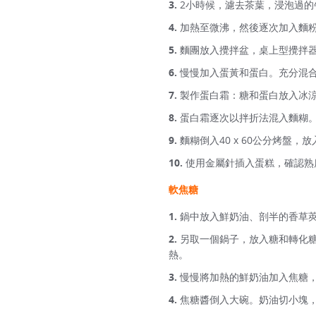
2小時候，濾去茶葉，浸泡過的
加熱至微沸，然後逐次加入麵
麵團放入攪拌盆，桌上型攪拌
慢慢加入蛋黃和蛋白。充分混
製作蛋白霜：糖和蛋白放入冰
蛋白霜逐次以拌折法混入麵糊
麵糊倒入40 x 60公分烤盤，放
使用金屬針插入蛋糕，確認熟
軟焦糖
鍋中放入鮮奶油、剖半的香草
另取一個鍋子，放入糖和轉化
熱。
慢慢將加熱的鮮奶油加入焦糖
焦糖醬倒入大碗。奶油切小塊