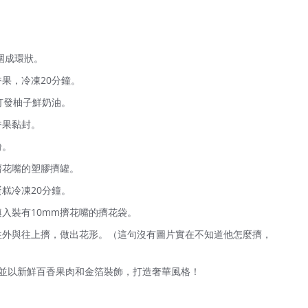
圍成環狀。
果，冷凍20分鐘。
打發柚子鮮奶油。
香果黏封。
粉。
擠花嘴的塑膠擠罐。
糕冷凍20分鐘。
入裝有10mm擠花嘴的擠花袋。
往外與往上擠，做出花形。（這句沒有圖片實在不知道他怎麼擠，
並以新鮮百香果肉和金箔裝飾，打造奢華風格！