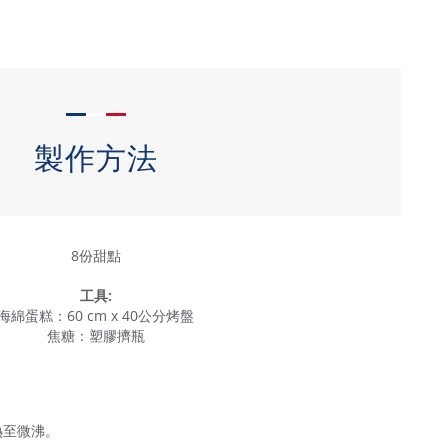
製作方法
8份甜點
工具:
海綿蛋糕：60 cm x 40公分烤盤
焦糖：塑膠擠瓶
熱至微沸。