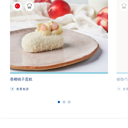
香椰桃子蛋糕
祕魯巧
查看食譜
查