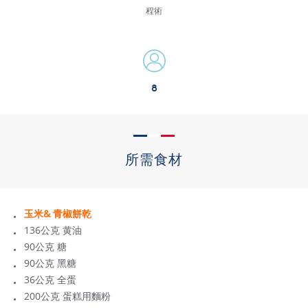
程術
8
所需食材
玉米& 青椒餅乾
136公克 黄油
90公克 糖
90公克 黑糖
36公克 全蛋
200公克 蛋糕用麵粉