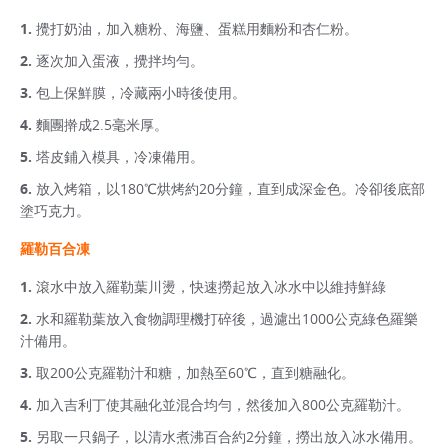
攪打奶油，加入糖粉、海鹽、蛋糕用麵粉和杏仁粉。
逐次加入蛋液，攪拌均勻。
包上保鮮膜，冷藏兩小時後使用。
麵團擀成2.5毫米厚。
塔皮鋪入模具，冷凍備用。
放入烤箱，以180℃烘烤約20分鐘，直到成深金色。冷卻後底部
塗巧克力。
羅勒百合凍
滾水中放入羅勒葉川燙，快速撈起放入冰水中以維持鮮綠
水和羅勒葉放入食物調理機打碎後，過濾出1000公克綠色羅樂
汁備用。
取200公克羅勒汁和糖，加熱至60℃，直到糖融化。
加入吉利丁使其融化並混合均勻，然後加入800公克羅勒汁。
另取一只鍋子，以清水煮沸百合約2分鐘，撈出放入冰水備用。