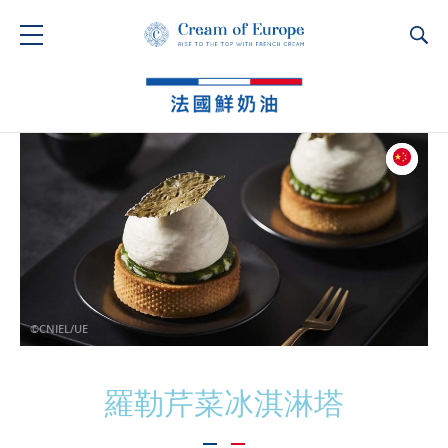
Ca
©CNIEL/UE
羅勒芹菜冰淇淋塔