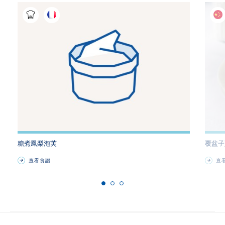
糖煮鳳梨泡芙
覆盆子
查看食譜
查