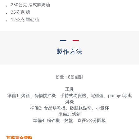
250公克 法式鮮奶油
35公克 糖
12公克 羅勒油
製作方法
份量 : 8份甜點
工具
準備1: 烤箱、食物攪拌機、手持式均質機、電磁爐、pacojet冰淇
淋機
準備2: 食品烘乾機、矽膠糕點墊、小量杯
準備3: 烤箱
準備4: 粉碎機、烤盤、直徑5公分圓模
芹菜百合雪酪