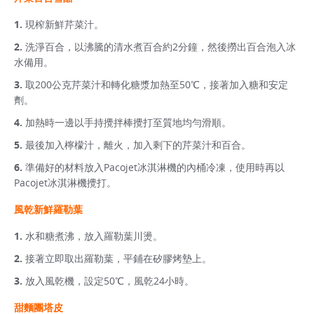
現榨新鮮芹菜汁。
洗淨百合，以沸騰的清水煮百合約2分鐘，然後撈出百合泡入冰
水備用。
取200公克芹菜汁和轉化糖漿加熱至50℃，接著加入糖和安定
劑。
加熱時一邊以手持攪拌棒攪打至質地均勻滑順。
最後加入檸檬汁，離火，加入剩下的芹菜汁和百合。
準備好的材料放入Pacojet冰淇淋機的內桶冷凍，使用時再以
Pacojet冰淇淋機攪打。
風乾新鮮羅勒葉
水和糖煮沸，放入羅勒葉川燙。
接著立即取出羅勒葉，平鋪在矽膠烤墊上。
放入風乾機，設定50℃，風乾24小時。
甜麵團塔皮