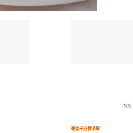
慕斯：
覆盆子荔枝慕斯