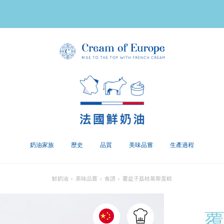
奶油家族
歷史
品質
美味品嘗
生產過程
鮮奶油
›
美味品嘗
›
食譜
›
覆盆子荔枝慕斯蛋糕