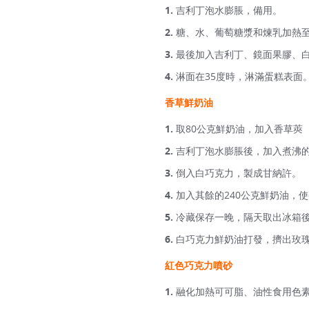
吉利丁泡水膨脹，備用。
糖、水、葡萄糖漿和煉乳加熱
最後加入吉利丁、鏡面果膠、
淋面在35度時，淋滿蛋糕表面
香草鮮奶油
取80公克鮮奶油，加入香草莢
吉利丁泡水膨脹後，加入煮沸
倒入白巧克力，製成甘納許。
加入其餘的240公克鮮奶油，
冷藏保存一晚，隔天取出冰箱
白巧克力鮮奶油打發，擠出玫瑰
紅色巧克力噴砂
融化加熱可可脂、油性食用色