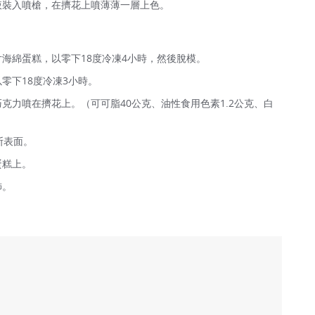
液裝入噴槍，在擠花上噴薄薄一層上色。
海綿蛋糕，以零下18度冷凍4小時，然後脫模。
零下18度冷凍3小時。
克力噴在擠花上。（可可脂40公克、油性食用色素1.2公克、白
斯表面。
蛋糕上。
飾。