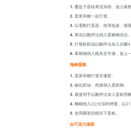
覆盆子荔枝果泥加熱，放入吸
蛋黃與糖一起打發。
以電動打蛋器，使用低速，慢
果泥以翻拌法倒入蛋糖糊混合
打發鮮奶油以翻拌法加入步驟4
慕斯糊倒入模具至半滿，放上一
海綿蛋糕
蛋黃和糖打發至蓬鬆。
融化奶油，然後倒入蛋奶糊。
最後用手以翻拌法加入蛋糕用
麵糊倒入2公分深的烤盤，以21
使用圓形切模切下蛋糕。
白巧克力淋面