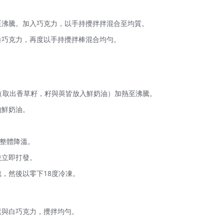
至沸騰。加入巧克力，以手持攪拌拌混合至均質。
白巧克力，再度以手持攪拌棒混合均勻。
。
（取出香草籽，籽與莢皆放入鮮奶油）加熱至沸騰。
的鮮奶油。
使整體降溫。
後立即打發。
，然後以零下18度冷凍。
素與白巧克力，攪拌均勻。