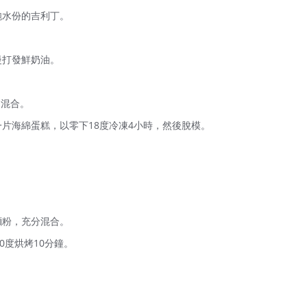
飽水份的吉利丁。
慢打發鮮奶油。
。
.混合。
片海綿蛋糕，以零下18度冷凍4小時，然後脫模。
麵粉，充分混合。
0度烘烤10分鐘。